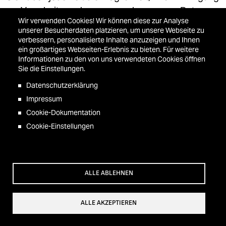
zur Verarbeitung der personenbezogenen Daten zu
Wir verwenden Cookies! Wir können diese zur Analyse
widerrufen. Haben Sie per E-Mail Kontakt mit uns
unserer Besucherdaten platzieren, um unsere Webseite zu
aufgenommen, so können Sie der Speicherung
verbessern, personalisierte Inhalte anzuzeigen und Ihnen
ein großartiges Webseiten-Erlebnis zu bieten. Für weitere
Ihrer personenbezogenen Daten jederzeit
Informationen zu den von uns verwendeten Cookies öffnen
widersprechen. In einem solchen Fall kann die
Sie die Einstellungen.
Konversation nicht fortgeführt werden. Der
Datenschutzerklärung
Widerruf kann durch Übersenden einer E-Mail oder
Impressum
durch telefonische oder postalische
Cookie-Dokumentation
Kontaktaufnahme mit uns erfolgen.
Cookie-Einstellungen
Alle personenbezogenen Daten, die im Zuge der
Kontaktaufnahme gespeichert wurden, werden in
diesem Fall gelöscht.
ALLE ABLEHNEN
ALLE AKZEPTIEREN
F. Rechte der betroffenen Person