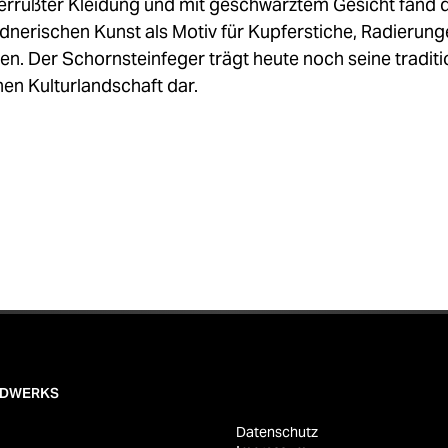
n verrußter Kleidung und mit geschwärztem Gesicht fand 
bildnerischen Kunst als Motiv für Kupferstiche, Radierun
. Der Schornsteinfeger trägt heute noch seine tradition
en Kulturlandschaft dar.
NDWERKS
Datenschutz