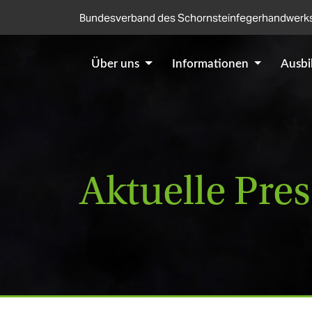
Direkt zum Inhalt
Bundesverband des Schornsteinfegerhandwerks
Über uns
Informationen
Ausb
Aktuelle Pr