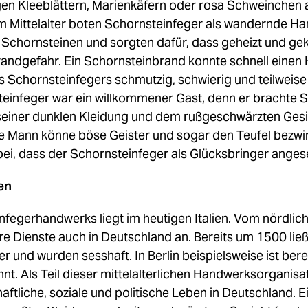
igen Kleeblättern, Marienkäfern oder rosa Schweinche
im Mittelalter boten Schornsteinfeger als wandernde Ha
Schornsteinen und sorgten dafür, dass geheizt und gek
Brandgefahr. Ein Schornsteinbrand konnte schnell einen 
es Schornsteinfegers schmutzig, schwierig und teilweis
teinfeger war ein willkommener Gast, denn er brachte Si
 seiner dunklen Kleidung und dem rußgeschwärzten Gesic
ze Mann könne böse Geister und sogar den Teufel bezw
bei, dass der Schornsteinfeger als Glücksbringer ange
en
fegerhandwerks liegt im heutigen Italien. Vom nördlich
re Dienste auch in Deutschland an. Bereits um 1500 ließ
 und wurden sesshaft. In Berlin beispielsweise ist berei
nt. Als Teil dieser mittelalterlichen Handwerksorganisa
tliche, soziale und politische Leben in Deutschland. Ei