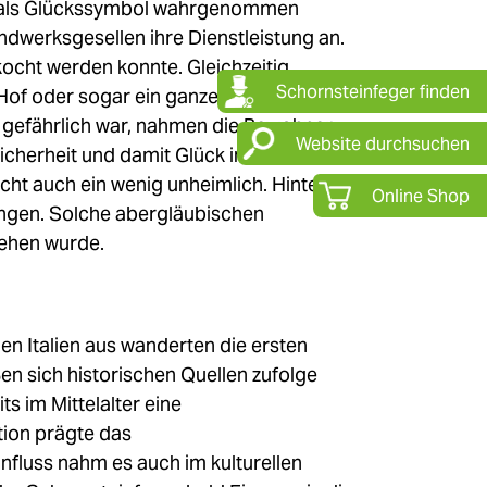
n als Glückssymbol wahrgenommen
ndwerksgesellen ihre Dienstleistung an.
ocht werden konnte. Gleichzeitig
Schornsteinfeger finden
Hof oder sogar ein ganzes Stadtviertel in
e gefährlich war, nahmen die Bewohner
Website durchsuchen
cherheit und damit Glück ins Haus.
ht auch ein wenig unheimlich. Hinter
Online Shop
ingen. Solche abergläubischen
sehen wurde.
en Italien aus wanderten die ersten
en sich historischen Quellen zufolge
ts im Mittelalter eine
tion prägte das
nfluss nahm es auch im kulturellen