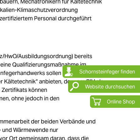
nbauern, Mechatronikern für Kältetechnik
ikalien-Klimaschutzverordnung
rtifiziertem Personal durchgeführt
tz/HwO/Ausbildungsordnung) bereits
h eine Qualifizierungsmaßnahme im
Schornsteinfeger finden
einfegerhandwerks sollen gemäß
r Kältetechnik“ anbieten, der vom BIV als
Website durchsuchen
 Zertifikats können
en, ohne jedoch in den
Online Shop
sammenarbeit der beiden Verbände und
ie- und Wärmewende nur
 vor Ort gemeinsam daran, dass die